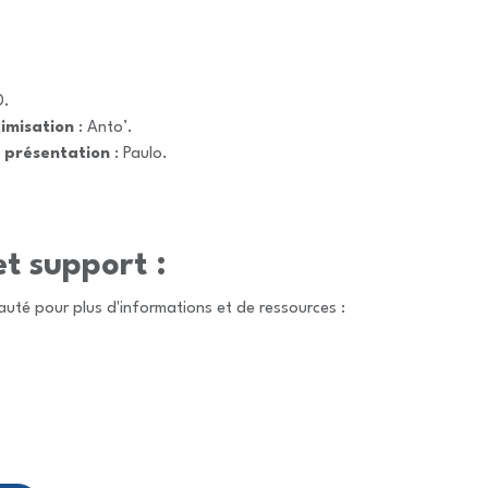
D.
imisation
: Anto’.
 présentation
: Paulo.
et support :
uté pour plus d'informations et de ressources :