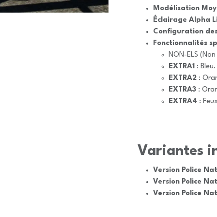
Modélisation Moy
Éclairage Alpha L
Configuration des
Fonctionnalités sp
NON-ELS (Non 
EXTRA1
: Bleu.
EXTRA2
: Ora
EXTRA3
: Ora
EXTRA4
: Feux
Variantes in
Version Police Na
Version Police Na
Version Police Na