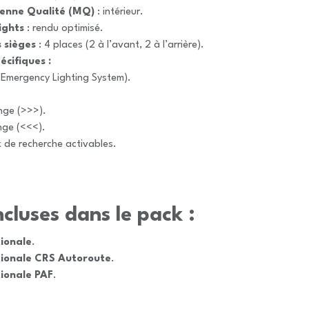
enne Qualité (MQ)
: intérieur.
ights
: rendu optimisé.
 sièges
: 4 places (2 à l’avant, 2 à l’arrière).
écifiques :
Emergency Lighting System).
nge (>>>).
nge (<<<).
 de recherche activables.
cluses dans le pack :
tionale
.
tionale CRS Autoroute
.
tionale PAF
.