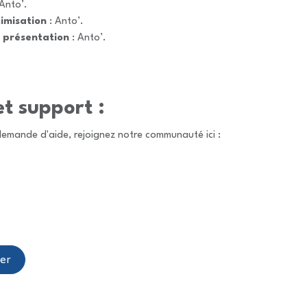
Anto’.
imisation
: Anto’.
 présentation
: Anto’.
et support :
demande d'aide, rejoignez notre communauté ici :
er