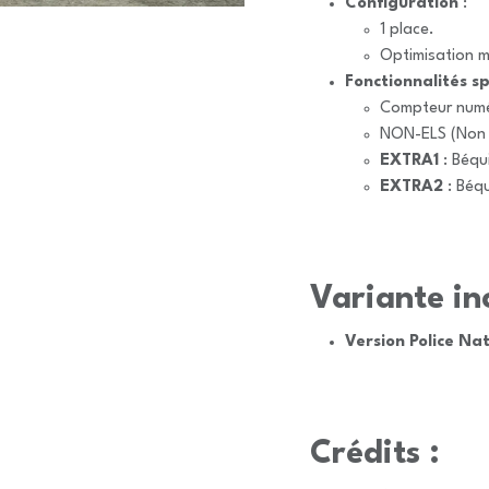
Configuration
:
1 place.
Optimisation m
Fonctionnalités sp
Compteur numé
NON-ELS (Non 
EXTRA1
: Béqui
EXTRA2
: Béqu
Variante inc
Version Police Na
Crédits :