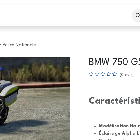
eil
Boutique
Services
Police Nationale
BMW 750 GS 
(0 avis)
Caractérist
Modélisation Hau
Éclairage Alpha L