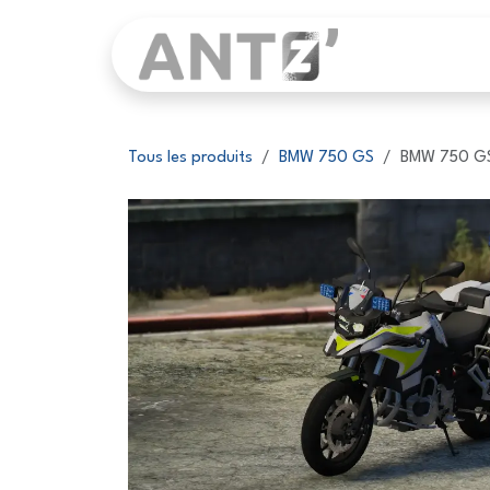
Se rendre au contenu
Page d'accu
Tous les produits
BMW 750 GS
BMW 750 GS 