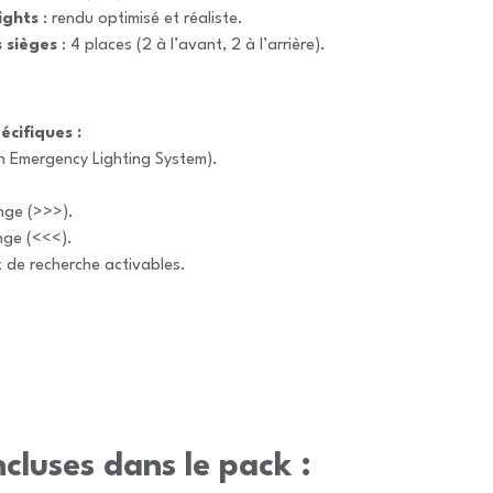
ights
: rendu optimisé et réaliste.
 sièges
: 4 places (2 à l’avant, 2 à l’arrière).
écifiques :
 Emergency Lighting System).
nge (>>>).
nge (<<<).
 de recherche activables.
cluses dans le pack :