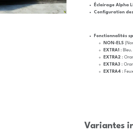
Éclairage Alpha L
Configuration des
Fonctionnalités sp
NON-ELS
(Non
EXTRA1
: Bleu.
EXTRA2
: Ora
EXTRA3
: Ora
EXTRA4
: Feux
Variantes in