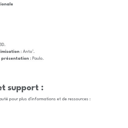
tionale
3D.
imisation
: Anto’.
 présentation
: Paulo.
et support :
uté pour plus d'informations et de ressources :