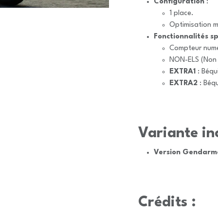
Configuration
:
1 place.
Optimisation m
Fonctionnalités sp
Compteur numé
NON-ELS (Non 
EXTRA1
: Béqui
EXTRA2
: Béqu
Variante inc
Version Gendarme
Crédits :