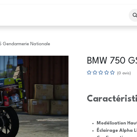
eil
Boutique
Services
 Gendarmerie Nationale
BMW 750 GS
(0 avis)
Caractérist
Modélisation Hau
Éclairage Alpha L