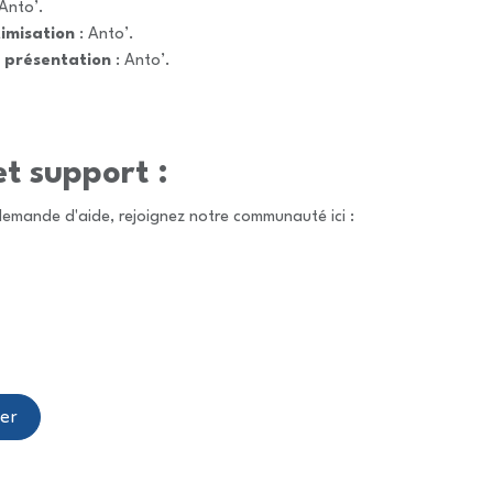
Anto’.
imisation
: Anto’.
 présentation
: Anto’.
et support :
demande d'aide, rejoignez notre communauté ici :
er